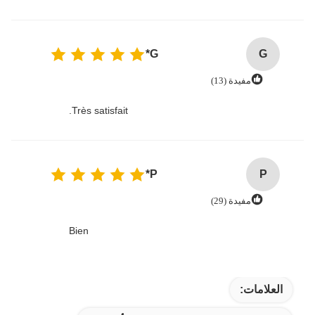
G*
G
مفيدة (13)
Très satisfait.
P*
P
مفيدة (29)
Bien
العلامات: