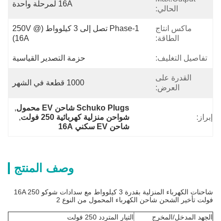
16A لمرحلة واحدة
الحالي:
ماكس انتاج
1-Phase تصل إلى 3 كيلوواط (@250V 
الطاقة:
16A)
تفاصيل التغليف:
حزمة التصدير القياسية
القدرة على
1000 قطعة في الشهر
العرض:
Schuko Plugs شاحن EV محمول
, 
إبراز:
شواحن منزلية كهربائية 250 فولت
, 
شاحن EV سكني 16A
وصف المنتج
شاحنات الكهرباء المنزلية بقدرة 3 كيلوواط مع سدادات شوكو 16A 250
فولت تأخير الشحن شاحن الكهرباء المحمول من النوع 2
الجهد المدخل/المخرج
التيار المتردد 250 فولت