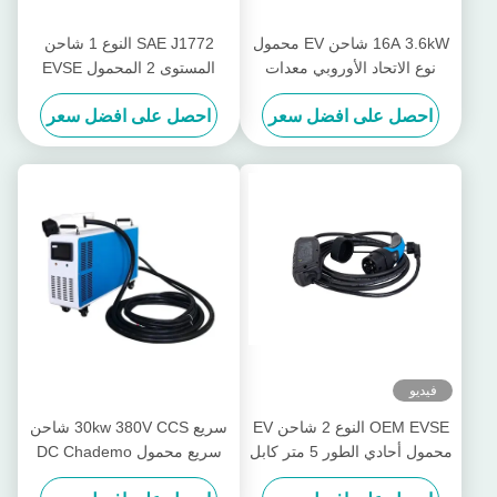
16A 3.6kW شاحن EV محمول
SAE J1772 النوع 1 شاحن
نوع الاتحاد الأوروبي معدات
المستوى 2 المحمول EVSE
شحن السيارة الكهربائية
قابل للتبديل مع قابس CEE
احصل على افضل سعر
احصل على افضل سعر
فيديو
OEM EVSE النوع 2 شاحن EV
سريع 30kw 380V CCS شاحن
محمول أحادي الطور 5 متر كابل
سريع محمول DC Chademo
شاحن