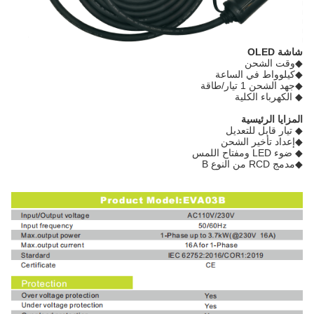
شاشة OLED
◆وقت الشحن
◆كيلوواط في الساعة
◆جهد الشحن 1 تيار/طاقة
◆ الكهرباء الكلية
المزايا الرئيسية
◆ تيار قابل للتعديل
◆إعداد تأخير الشحن
◆ ضوء LED ومفتاح اللمس
◆مدمج RCD من النوع B