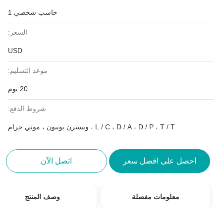
حاسب شخصي 1
السعر:
USD
موعد التسليم:
20 يوم
شروط الدفع:
L / C ، D / A ، D / P ، T / T ، ويسترن يونيون ، موني جرام
احصل على افضل سعر
اتصل الآن
معلومات مفصلة
وصف المنتج