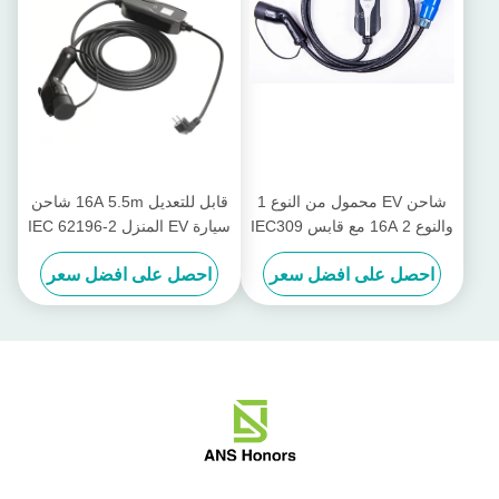
شاحن EV محمول من النوع 1
قابل للتعديل 16A 5.5m شاحن
والنوع 2 16A مع قابس IEC309
سيارة EV المنزل IEC 62196-2
Type2 Plug
CEE
احصل على افضل سعر
احصل على افضل سعر