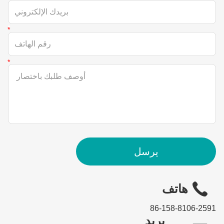
يرسل
هاتف
86-158-8106-2591
بريد