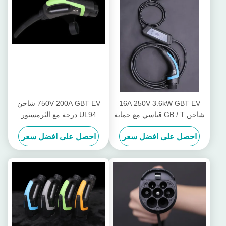
16A 250V 3.6kW GBT EV
750V 200A GBT EV شاحن
شاحن GB / T قياسي مع حماية
UL94 درجة مع الثرمستور
الأرض
PT1000
احصل على افضل سعر
احصل على افضل سعر