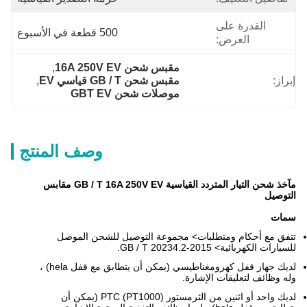
القدرة على
500 قطعة في الأسبوع
العرض:
مقبس شحن 16A 250V EV
, 
إبراز:
مقبس شحن GB / T قياسي EV
, 
موصلات شحن GBT EV
وصف المنتج
مآخذ شحن التيار المتردد القياسية GB / T 16A 250V EV مقابس
التوصيل
سمات
تتفق مع أحكام ومتطلبات> مجموعة التوصيل للشحن الموصل
للسيارات الكهربائية> GB / T 20234.2-2015.
لديك جهاز قفل كهرومغناطيسي (يمكن أن يتطابق مع قفل hela) ،
وله وظائف لتعليقات الإشارة.
لديك واحد أو اثنين من الثرمستور PTC (PT1000) (يمكن أن