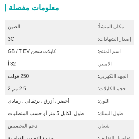
معلومات مفصلة
مكان المنشأ:
الصين
إصدار الشهادات:
3C
اسم المنتج:
كابلات شحن GB / T EV
الامبير:
32 أ
الجهد االكهربى:
250 فولت
حجم الكابلات:
2.5 مم 2
اللون:
أخضر ، أزرق ، برتقالي ، رمادي
طول السلك:
طول الكابل 5 متر أو حسب المتطلبات
شعار:
دعم التخصيص
تفاصيل التغليف:
حزمة التصدير القياسية