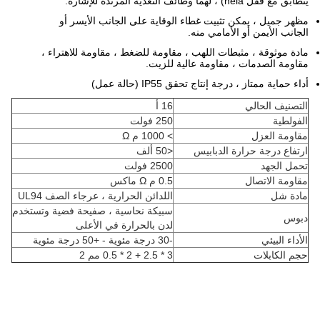
يتطابق مع قفل hela) ، لهما وظائف التغذية المرتدة للإشارة.
مظهر جميل ، يمكن تثبيت غطاء الوقاية على الجانب الأيسر أو
الجانب الأيمن أو الأمامي منه.
مادة موثوقة ، مثبطات اللهب ، مقاومة للضغط ، مقاومة للاهتراء ،
مقاومة الصدمات ، مقاومة عالية للزيت.
أداء حماية ممتاز ، درجة إنتاج تحقق IP55 (حالة عمل)
التصنيف الحالي
16 أ
الفولطية
250 فولت
مقاومة العزل
> 1000 م Ω
ارتفاع درجة حرارة الدبابيس
<50 ألف
تحمل الجهد
2500 فولت
مقاومة الاتصال
0.5 م Ω ماكس
مادة شل
اللدائن الحرارية ، عرجاء الصف UL94
سبيكة نحاسية ، صفيحة فضية وتستخدم
دبوس
لدن بالحرارة في الأعلى
الأداء البيئي
-30 درجة مئوية - +50 درجة مئوية
حجم الكابلات
3 * 2.5 + 2 * 0.5 مم 2