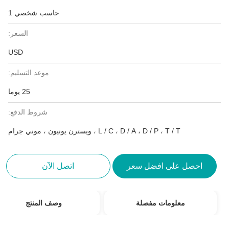
حاسب شخصي 1
السعر:
USD
موعد التسليم:
25 يوما
شروط الدفع:
L / C ، D / A ، D / P ، T / T ، ويسترن يونيون ، موني جرام
احصل على افضل سعر
اتصل الآن
معلومات مفصلة
وصف المنتج