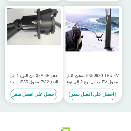
EN50620 TPU EV شحن كابل
32A 3Phase من النوع 1 إلى
محول EV محول نوع 2 إلى نوع
النوع 2 EV محول IP55 درجة
1 قابس
حماية مقاومة للماء
احصل على افضل سعر
احصل على افضل سعر