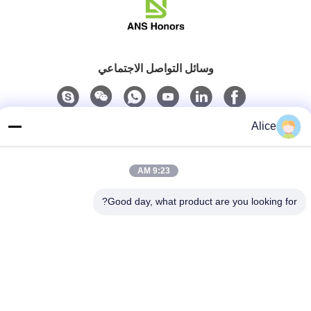
وسائل التواصل الاجتماعي
Alice
اتصال سريع
هاتف
9:23 AM
86-158-8106-2591
Good day, what product are you looking for?
البريد الإلكتروني
info@cn-ans.com
عنوان
رقم 1 ، الطابق 3 ، لا.