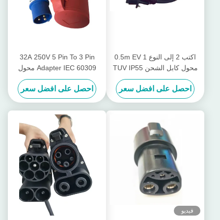
اكتب 2 إلى النوع 1 0.5m EV
32A 250V 5 Pin To 3 Pin
محول كابل الشحن TUV IP55
Adapter IEC 60309 محول
درجة مقاومة للماء
قابس من أجل الأحمر CEE إلى
احصل على افضل سعر
احصل على افضل سعر
Blue CEE
فيديو