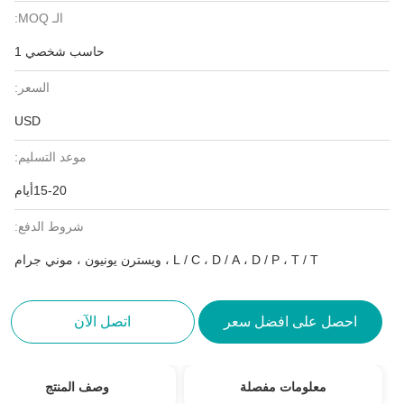
الـ MOQ:
حاسب شخصي 1
السعر:
USD
موعد التسليم:
15-20أيام
شروط الدفع:
L / C ، D / A ، D / P ، T / T ، ويسترن يونيون ، موني جرام
احصل على افضل سعر
اتصل الآن
معلومات مفصلة
وصف المنتج