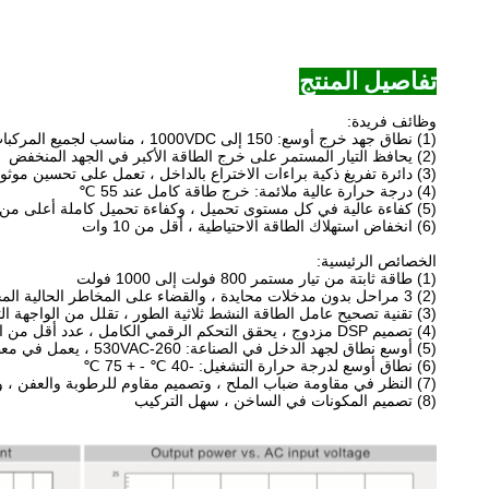
تفاصيل المنتج
وظائف فريدة:
(1) نطاق جهد خرج أوسع: 150 إلى 1000VDC ، مناسب لجميع المركبات الكهربائية والحافلات الكهربائية
(2) يحافظ التيار المستمر على خرج الطاقة الأكبر في الجهد المنخفض
(3) دائرة تفريغ ذكية براءات الاختراع بالداخل ، تعمل على تحسين موثوقية النظام وتبسيط تصميم النظام
(4) درجة حرارة عالية ملائمة: خرج طاقة كامل عند 55 ℃
(5) كفاءة عالية في كل مستوى تحميل ، وكفاءة تحميل كاملة أعلى من 95.5٪
(6) انخفاض استهلاك الطاقة الاحتياطية ، أقل من 10 وات
الخصائص الرئيسية:
(1) طاقة ثابتة من تيار مستمر 800 فولت إلى 1000 فولت
(2) 3 مراحل بدون مدخلات محايدة ، والقضاء على المخاطر الحالية المحايدة الكبيرة
(3) تقنية تصحيح عامل الطاقة النشط ثلاثية الطور ، تقلل من الواجهة التوافقية للشبكة
(4) تصميم DSP مزدوج ، يحقق التحكم الرقمي الكامل ، عدد أقل من المكونات يعني موثوقية أعلى
(5) أوسع نطاق لجهد الدخل في الصناعة: 260-530VAC ، يعمل في معظم الشبكات ، حتى الفقيرة منها
(6) نطاق أوسع لدرجة حرارة التشغيل: -40 ℃ - + 75 ℃
(7) النظر في مقاومة ضباب الملح ، وتصميم مقاوم للرطوبة والعفن ، وتحقيق قدرة قوية على التكيف مع البيئة
(8) تصميم المكونات في الساخن ، سهل التركيب