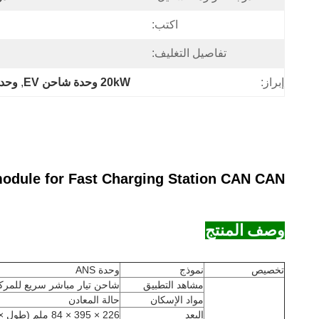
اكتب:
تفاصيل التغليف:
إبراز:
20kW وحدة شاحن EV
, 
وحدة 
odule for Fast Charging Station CAN CAN
وصف المنتج
تخصيص
نموذج
وحدة ANS
مشاهد التطبيق
شاحن تيار مباشر سريع للمركب
مواد الإسكان
حالة المعادن
البعد
226 × 395 × 84 ملم (طول × عرض × ارتفاع)