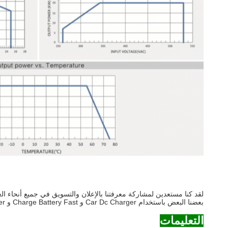
بعضنا البعض باستخدام Car Dc Charger و Charge Battery Fast و AC To Dc Converter ، نرحب بالعملاء الجدد والقدامى من جميع مناحي الحياة للاتصال بنا من أجل علاقات تجارية مستقبلية وتحقيق النجاح المتبادل!
التعليمات