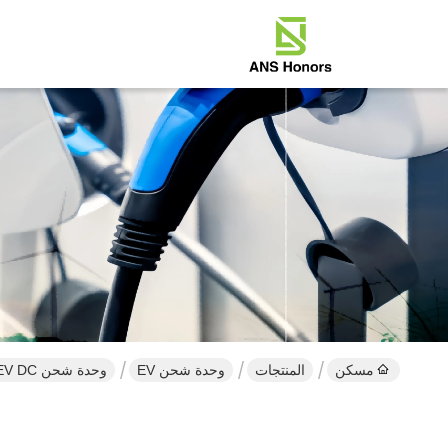
مسكن
المنتجات
وحدة شحن EV
وحدة شحن 20kW EV DC لمحطة الشحن السريع