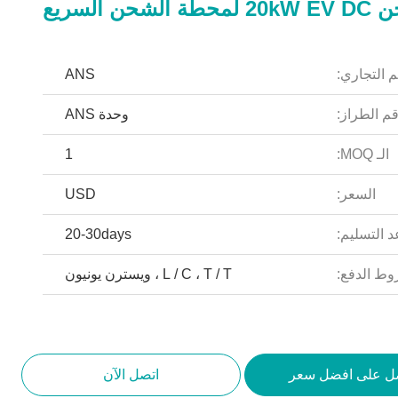
حن السريع
م التجاري:
ANS
م الطراز:
وحدة ANS
الـ MOQ:
1
السعر:
USD
 التسليم:
20-30days
ط الدفع:
L / C ، T / T ، ويسترن يونيون
ل على افضل سعر
اتصل الآن