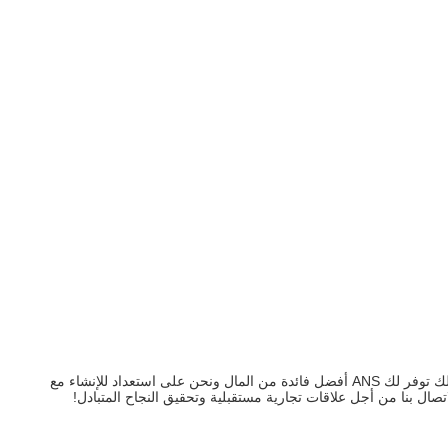
لقد كنا مستعدين لمشاركة معرفتنا بالإعلان والتسويق في جميع أنحاء العالم وننصحك بالمنتجات والحلول المناسبة في نطاقات الأسعار الأكثر تنافسية.لذلك توفر لك ANS أفضل فائدة من المال ونحن على استعداد للإنشاء مع