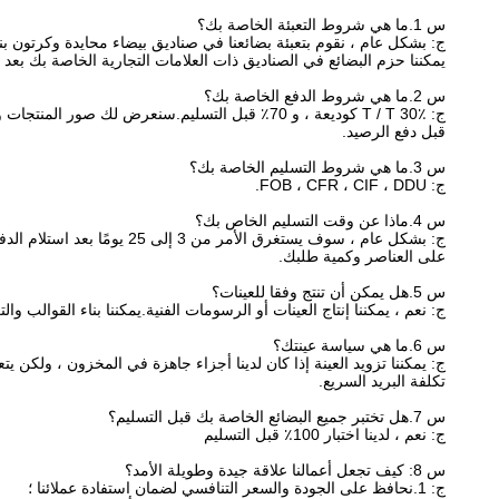
س 1.ما هي شروط التعبئة الخاصة بك؟
ج: بشكل عام ، نقوم بتعبئة بضائعنا في صناديق بيضاء محايدة وكرتون بني
يمكننا حزم البضائع في الصناديق ذات العلامات التجارية الخاصة بك ب
س 2.ما هي شروط الدفع الخاصة بك؟
ج: T / T 30٪ كوديعة ، و 70٪ قبل التسليم.سنعرض لك صور المنتجات والحزم
قبل دفع الرصيد.
س 3.ما هي شروط التسليم الخاصة بك؟
ج: FOB ، CFR ، CIF ، DDU.
س 4.ماذا عن وقت التسليم الخاص بك؟
ج: بشكل عام ، سوف يستغرق الأمر من 3 إلى 25 يومًا بعد استلام الدفعة المقدمة.وقت التسليم المحدد يعتمد
على العناصر وكمية طلبك.
س 5.هل يمكن أن تنتج وفقا للعينات؟
ج: نعم ، يمكننا إنتاج العينات أو الرسومات الفنية.يمكننا بناء القوالب والت
س 6.ما هي سياسة عينتك؟
ج: يمكننا تزويد العينة إذا كان لدينا أجزاء جاهزة في المخزون ، ولكن يتع
تكلفة البريد السريع.
س 7.هل تختبر جميع البضائع الخاصة بك قبل التسليم؟
ج: نعم ، لدينا اختبار 100٪ قبل التسليم
س 8: كيف تجعل أعمالنا علاقة جيدة وطويلة الأمد؟
ج: 1.نحافظ على الجودة والسعر التنافسي لضمان استفادة عملائنا ؛