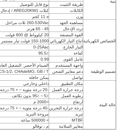
بنية
طريقة التثبيت
نوع قابل للتوصيل
الكابلات
كبلات AREG20KW1 / إدخال وإخراج كابل طاقة أسود 1.8 م 10AWG
وزن
≤ 11 كجم
مساهمة الجهد
260-530Vac ثلاث مراحل
تردد الإدخال
45 - 65 هرتز
القوة المصنفة
20 كيلوواط @ 800 فولت
الخصائص الكهربائية
انتاج التيار الكهربائي
150-1000 فولت تيار مستمر
التيار الخارج
0-25Aac
كفاءة
95.5٪
عامل القوى
0.99
واجهة المستخدم
الصمام الأخضر: التشغيل العادي
تصميم الوظيفة
دعم معايير الشحن
CS-1/2، CHAdeMO، GB / T
تواصل
يمكن حافلة
مكان التطبيق
داخلي وخارجي
درجة حرارة العمل
-20 درجة مئوية ~ + 75 درجة مئوية ، فوق 55 درجة مئوية يحتاج إلى خفض الإخراج
رطوبة العمل
5٪ ~ 95٪ بدون تكاثف
ارتفاع
<2000 م
حالة البيئة
درجة حرارة التخزين
-40 درجة مئوية ~ + 75 درجة مئوية
تبريد
مروحة التبريد
MTBF
> 500000 ساعة
معايير السلامة
م ، توفالو