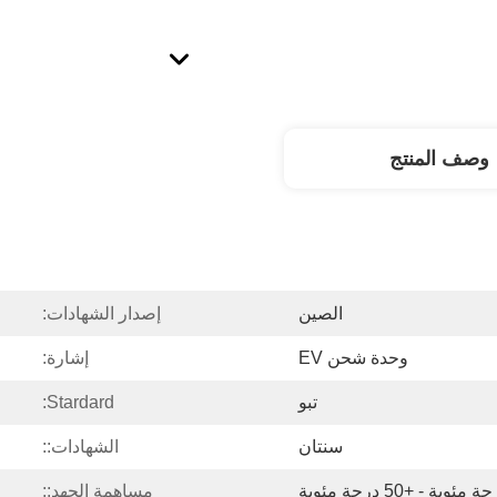
وصف المنتج
الصين
إصدار الشهادات:
وحدة شحن EV
إشارة:
تبو
Stardard:
سنتان
الشهادات::
مساهمة الجهد::