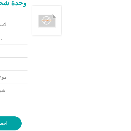
وحدة شحن 20kW EV DC لمحطة الش
الاس
رق
موعد
شرو
احص