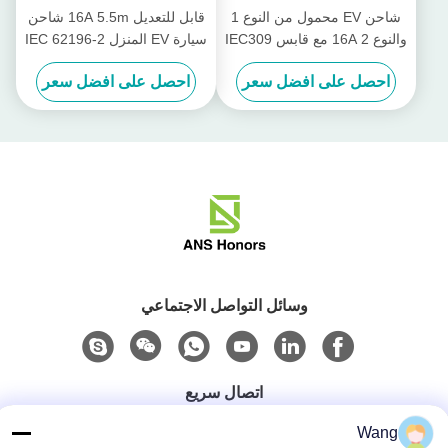
شاحن EV محمول من النوع 1
قابل للتعديل 16A 5.5m شاحن
والنوع 2 16A مع قابس IEC309
سيارة EV المنزل IEC 62196-2
Type2 Plug
CEE
احصل على افضل سعر
احصل على افضل سعر
وسائل التواصل الاجتماعي
اتصال سريع
هاتف
Wang