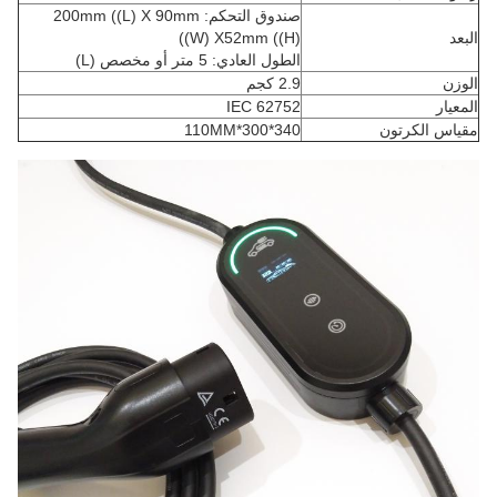
صندوق التحكم: 200mm ((L) X 90mm
البعد
((W) X52mm ((H)
الطول العادي: 5 متر أو مخصص (L)
الوزن
2.9 كجم
المعيار
IEC 62752
مقياس الكرتون
340*300*110MM