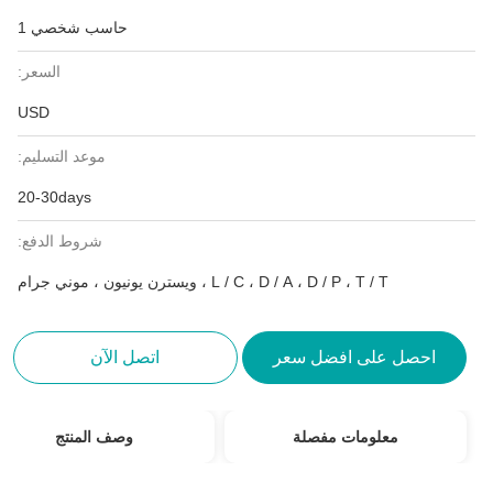
حاسب شخصي 1
السعر:
USD
موعد التسليم:
20-30days
شروط الدفع:
L / C ، D / A ، D / P ، T / T ، ويسترن يونيون ، موني جرام
احصل على افضل سعر
اتصل الآن
معلومات مفصلة
وصف المنتج