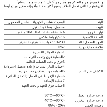
والكمبيوتر.مربع التحكم هو متين من خلال اعتماد تصميم السطح
الايرغونومية التي تجعل الغلاف يصبح أكثر صلابة وأقوىإنه صغير ورائع أيضا
البند
الوضع 2 شاحن الكهرباء الشاحن المحمول
تثبيت
محمول، وصلة و تشغيل
تيار الخروج
10A، 16A، 20A، 24A، 32A ماكس.
الطاقة الاسمية
7.6كيلوواط ماكس
الجهد المدخل AC
110-230 فولت 50 هرتز/60 هرتز
علامة حماية دولية
IP67
1حماية الدوائر القصيرة
2الحماية فوق وتحت الترددات
3فوق و تحت الحماية الحالية
4حماية التيار التسرب (إعادة تشغيل استرداد)
الكشف عن الناتج
5الحماية من ارتفاع درجة الحرارة
6حماية الإفراط في الحمل (التحقق الذاتي)
7حماية الإضاءة
8حماية فوق الجهد و تحت الجهد
درجة حرارة العمل
-30°C~+60°C
درجة حرارة التخزين
-40°C~+80°C
رطوبة العمل
20% - 85%