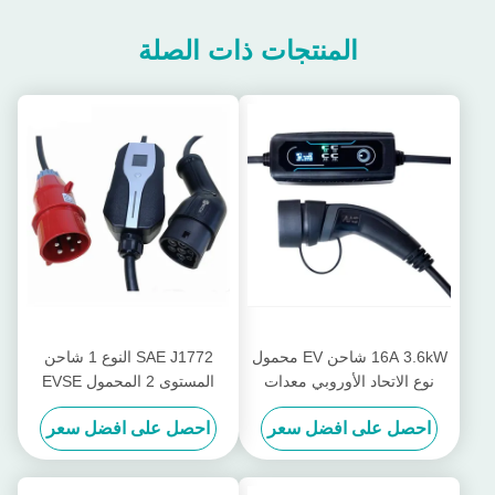
المنتجات ذات الصلة
16A 3.6kW شاحن EV محمول
SAE J1772 النوع 1 شاحن
نوع الاتحاد الأوروبي معدات
المستوى 2 المحمول EVSE
شحن السيارة الكهربائية
قابل للتبديل مع قابس CEE
احصل على افضل سعر
احصل على افضل سعر