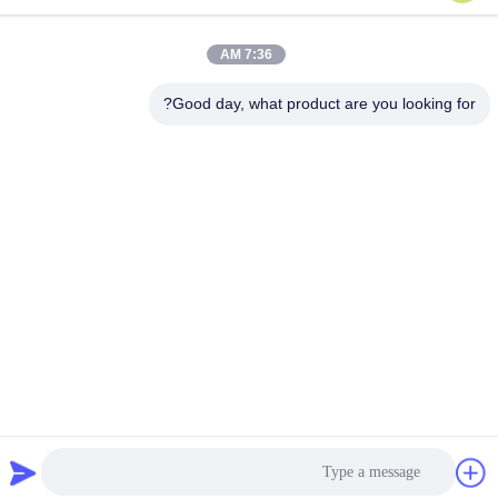
86-158-8106-2591
7:36 AM
البريد الإلكتروني
info@cn-ans.com
Good day, what product are you looking for?
عنوان
رقم 1 ، الطابق 3 ، لا.
سياسة الخصوصية
|
خريطة الموقع
الصين نوعية جيدة كابلات شحن من النوع 2 EV المورد. حقوق النشر ©
2021-2026 Chengdu Honors Technology Co.,Ltd . كل الحقوق
محفوظة.