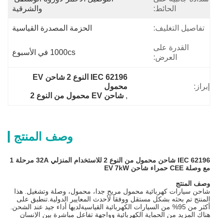
الحائط:
والشرقية
تفاصيل التغليف:
الحزمة المصدرة القياسية
القدرة على
1000cs في الأسبوع
العرض:
IEC 62196 النوع 2 شاحن EV 
إبراز:
محمول
, 
شاحن EV محمول من النوع 2
وصف المنتج
IEC 62196 شاحن محمول من النوع 2 للاستخدام المنزلي 32A مرحلة 1
مع وصلة CEE حمراء شاحن EV 7kW
وصف المنتج
شاحن سيارات كهربائية محمول مريح جدا، محمول، وصلة وتشغيل. هذا
المنتج تم بحثه بشكل مستقل ووفقا لأحدث المعايير الدولية.تنطبق على
أكثر من 95% من السيارات الكهربائية القياسيةلديها أداء جيد عند الشحن.
هناك المزيد من الحماية الكهربائية وواجهة تفاعل مباشرة بين الإنسان