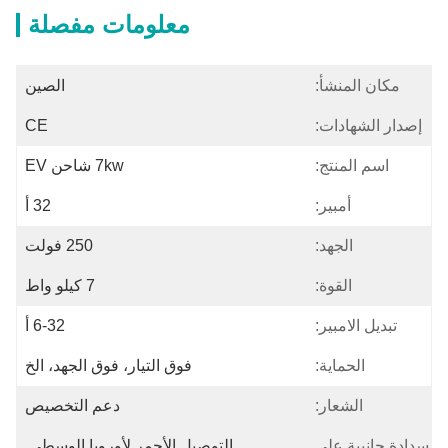
معلومات مفصلة
مكان المنشأ:
الصين
إصدار الشهادات:
CE
اسم المنتج:
7kw شاحن EV
أمبير:
32 أ
الجهد:
250 فولت
القوة:
7 كيلو واط
تبديل الامبير:
6-32 أ
الحماية:
فوق التيار، فوق الجهد، الخ
الشعار:
دعم التخصيص
سدادة جانبية على
التوصيل الأحمر لأوروبا الوسطى 