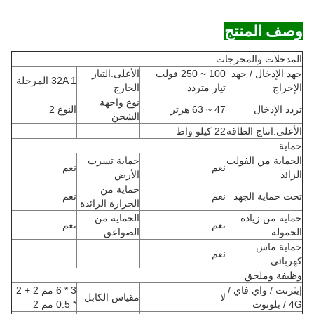
وصف المنتج
المدخلات والمخرجات
جهد الإدخال / جهد
100 ~ 250 فولت
الأعلى.التيار
32A 1 المرحلة
الإخراج
تيار متردد
الخارج
نوع واجهة
تردد الإدخال
47 ~ 63 هرتز
النوع 2
الشحن
الأعلى.انتاج الطاقة
22 كيلو واط
حماية
الحماية من الفولت
حماية تسرب
نعم
نعم
الزائد
الأرض
حماية من
تحت حماية الجهد
نعم
نعم
الحرارة الزائدة
حماية من زيادة
الحماية من
نعم
نعم
الحمولة
الصواعق
حماية ماس
نعم
كهربائى
وظيفة وملحق
إيثرنت / واي فاي /
3 * 6 مم 2 + 2
لا
مقياس الكابل
4G / بلوتوث
* 0.5 مم 2