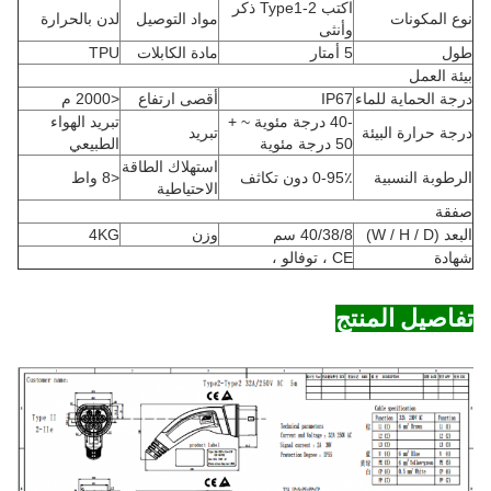
اكتب 2-Type1 ذكر
نوع المكونات
مواد التوصيل
لدن بالحرارة
وأنثى
طول
5 أمتار
مادة الكابلات
TPU
بيئة العمل
درجة الحماية للماء
IP67
أقصى ارتفاع
<2000 م
-40 درجة مئوية ~ +
تبريد الهواء
درجة حرارة البيئة
تبريد
50 درجة مئوية
الطبيعي
استهلاك الطاقة
الرطوبة النسبية
0-95٪ دون تكاثف
<8 واط
الاحتياطية
صفقة
البعد (W / H / D)
40/38/8 سم
وزن
4KG
شهادة
CE ، توفالو ،
تفاصيل المنتج