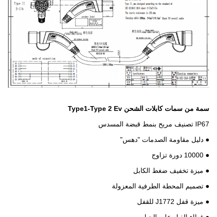
سمة من سمات
كابلات الشحن Type1-Type 2 Ev
IP67 تصنيف مريح بنمط قبضة المسدس
● دليل مقاومة الصدمات "دهس"
● 10000 دورة تزاوج
● ميزة تخفيف ضغط الكابل
● تصميم المحطة الطرفية المعزولة
● ميزة قفل J1772 للقفل
● غطاء الغبار على الحبل