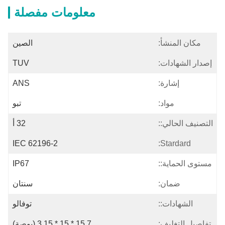
معلومات مفصلة
مكان المنشأ:
الصين
إصدار الشهادات:
TUV
إشارة:
ANS
مواد:
تبو
التصنيف الحالي::
32 أ
IEC 62196-2
Stardard:
مستوى الحماية::
IP67
ضمان:
سنتان
الشهادات::
توفالو
تفاصيل التغليف:
15.7 * 15 * 3.15 (بوصة)