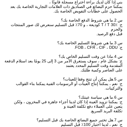
بني.إذا كان لديك براءة اختراع مسجلة قانونًا ،
يمكننا حزم البضائع في الصناديق ذات العلامات التجارية الخاصة بك بعد
الحصول على خطابات التفويض الخاصة بك.
س 2.ما هي شروط الدفع الخاصة بك؟
ج: T / T 30٪ كوديعة ، و 70٪ قبل التسليم.سنعرض لك صور المنتجات
والحزم
قبل دفع الرصيد.
س 3.ما هي شروط التسليم الخاصة بك؟
ج: FOB ، CFR ، CIF ، DDU.
س 4.ماذا عن وقت التسليم الخاص بك؟
ج: بشكل عام ، سوف يستغرق الأمر من 3 إلى 25 يومًا بعد استلام الدفعة
المقدمة.وقت التسليم المحدد يعتمد
على العناصر وكمية طلبك.
س 5.هل يمكن أن تنتج وفقا للعينات؟
ج: نعم ، يمكننا إنتاج العينات أو الرسومات الفنية.يمكننا بناء القوالب
والتركيبات.
س 6.ما هي سياسة عينتك؟
ج: يمكننا تزويد العينة إذا كان لدينا أجزاء جاهزة في المخزون ، ولكن
يتعين على العملاء دفع تكلفة العينة و
تكلفة البريد السريع.
س 7.هل تختبر جميع البضائع الخاصة بك قبل التسليم؟
ج: نعم ، لدينا اختبار 100٪ قبل التسليم