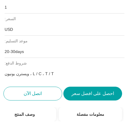
1
السعر:
USD
موعد التسليم:
20-30days
شروط الدفع:
L / C ، T / T ، ويسترن يونيون
احصل على افضل سعر
اتصل الآن
معلومات مفصلة
وصف المنتج