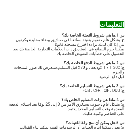
التعليمات
س 1.ما هي شروط التعبئة الخاصة بك؟
ج: بشكل عام ، نقوم بتعبئة بضائعنا في صناديق بيضاء محايدة وكرتون
بني.إذا كان لديك براءة اختراع مسجلة قانونًا ،
يمكننا حزم البضائع في الصناديق ذات العلامات التجارية الخاصة بك بعد
الحصول على خطابات التفويض الخاصة بك.
س 2.ما هي شروط الدفع الخاصة بك؟
ج: T / T 30٪ كوديعة ، و 70٪ قبل التسليم.سنعرض لك صور المنتجات
والحزم
قبل دفع الرصيد.
س 3.ما هي شروط التسليم الخاصة بك؟
ج: FOB ، CFR ، CIF ، DDU.
س 4.ماذا عن وقت التسليم الخاص بك؟
ج: بشكل عام ، سوف يستغرق الأمر من 3 إلى 25 يومًا بعد استلام الدفعة
المقدمة.وقت التسليم المحدد يعتمد
على العناصر وكمية طلبك.
س 5.هل يمكن أن تنتج وفقا للعينات؟
ج: نعم ، يمكننا إنتاج العينات أو الرسومات الفنية.يمكننا بناء القوالب