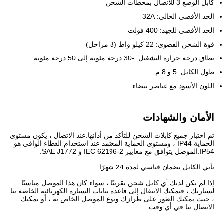
كابل الوضع 3 للاتصال بمحطات الشحن
الحد الأقصى الحالي: 32A
الحد الأقصى للجهد: 400 فولت
قوة الشحن القصوى: 22 كيلو واط (3 مراحل)
نطاق درجة حرارة التشغيل: -30 درجة مئوية إلى 50 درجة مئوية
طول الكابل: 5 و 8 م
اللون الأسود مع عناصر بيضاء
الأمان والشهادات
تم اختبار جميع كابلات الشحن للتأكد من أدائها.عند الاتصال ، يكون مستوى
الحماية IP44 ، ومستوى الحماية المعتمد عند استخدام الغطاء الواقي هو
IP54.الموصل يتوافق مع معايير IEC 62196-2 و SAE J1772.
يأتي الكابل بضمان قياسي لمدة 24 شهرًا.
إذا لم يكن لديك أي كابل شحن تقريبًا ، سواء كان هذا الموصل مناسبًا
لسيارتك ، فيمكنك الانتقال إلى قاعدة بيانات السيارة الكهربائية الخاصة بنا
، حيث يمكنك العثور على طرازك ونوع الموصل الخاص به ، أو يمكنك
الاتصال بنا في أي وقت.