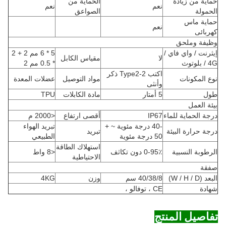
حماية من زيادة
الحماية من
نعم
نعم
الحمولة
الصواعق
حماية ماس
نعم
كهربائى
وظيفة وملحق
إيثرنت / واي فاي /
5 * 6 مم 2 + 2
لا
مقياس الكابل
4G / بلوتوث
* 0.5 مم 2
اكتب 2-Type2 ذكر
نوع المكونات
مواد التوصيل
عضلات المعدة
وأنثى
طول
5 أمتار
مادة الكابلات
TPU
بيئة العمل
درجة الحماية للماء
IP67
أقصى ارتفاع
<2000 م
-40 درجة مئوية ~ +
تبريد الهواء
درجة حرارة البيئة
تبريد
50 درجة مئوية
الطبيعي
استهلاك الطاقة
الرطوبة النسبية
0-95٪ دون تكاثف
<8 واط
الاحتياطية
صفقة
البعد (W / H / D)
40/38/8 سم
وزن
4KG
شهادة
CE ، توفالو ،
تفاصيل المنتج