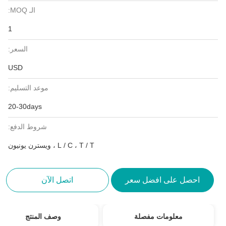
الـ MOQ:
1
السعر:
USD
موعد التسليم:
20-30days
شروط الدفع:
L / C ، T / T ، ويسترن يونيون
احصل على افضل سعر
اتصل الآن
معلومات مفصلة
وصف المنتج