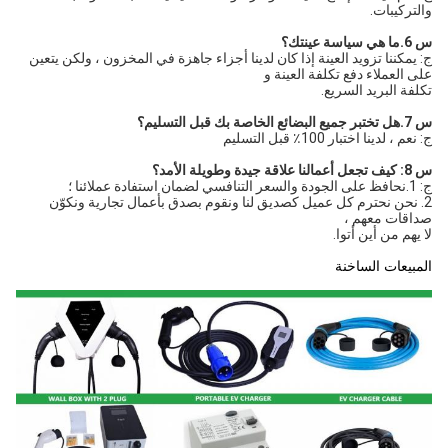
والتركيبات.
س 6.ما هي سياسة عينتك؟
ج: يمكننا تزويد العينة إذا كان لدينا أجزاء جاهزة في المخزون ، ولكن يتعين
على العملاء دفع تكلفة العينة و
تكلفة البريد السريع.
س 7.هل تختبر جميع البضائع الخاصة بك قبل التسليم؟
ج: نعم ، لدينا اختبار 100٪ قبل التسليم
س 8: كيف تجعل أعمالنا علاقة جيدة وطويلة الأمد؟
ج: 1.نحافظ على الجودة والسعر التنافسي لضمان استفادة عملائنا ؛
2. نحن نحترم كل عميل كصديق لنا ونقوم بصدق بأعمال تجارية ونكوّن
صداقات معهم ،
لا يهم من أين أتوا.
المبيعات الساخنة