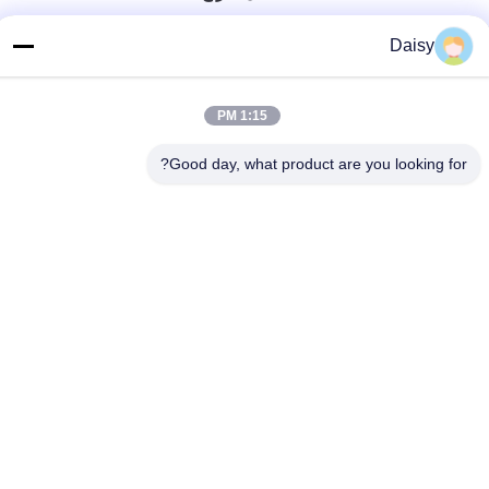
هاتف
Daisy
86-158-8106-2591
البريد الإلكتروني
1:15 PM
info@cn-ans.com
Good day, what product are you looking for?
عنوان
رقم 1 ، الطابق 3 ، لا.
سياسة الخصوصية
|
خريطة الموقع
الصين نوعية جيدة كابلات شحن من النوع 2 EV المورد. حقوق النشر ©
2021-2026 Chengdu Honors Technology Co.,Ltd . كل الحقوق
محفوظة.