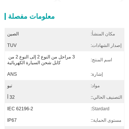
معلومات مفصلة
مكان المنشأ:
الصين
إصدار الشهادات:
TUV
3 مراحل من النوع 2 إلى النوع 2 من 
اسم المنتج:
كابل شحن السيارة الكهربائية
إشارة:
ANS
مواد:
تبو
التصنيف الحالي::
32 أ
IEC 62196-2
Stardard:
مستوى الحماية::
IP67