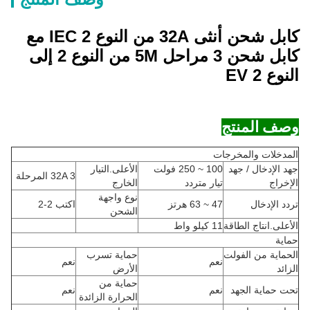
كابل شحن أنثى 32A من النوع 2 IEC مع
كابل شحن 3 مراحل 5M من النوع 2 إلى
النوع 2 EV
وصف المنتج
المدخلات والمخرجات
جهد الإدخال / جهد
100 ~ 250 فولت
الأعلى.التيار
32A 3 المرحلة
الإخراج
تيار متردد
الخارج
نوع واجهة
تردد الإدخال
47 ~ 63 هرتز
اكتب 2-2
الشحن
الأعلى.انتاج الطاقة
11 كيلو واط
حماية
الحماية من الفولت
حماية تسرب
نعم
نعم
الزائد
الأرض
حماية من
تحت حماية الجهد
نعم
نعم
الحرارة الزائدة