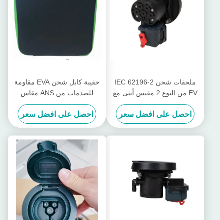
ملحقات شحن IEC 62196-2
حقيبة كابل شحن EVA مقاومة
EV من النوع 2 مقبس أنثى مع
للصدمات من ANS مقاس
قفل هيلا
38x38x11 سم حقيبة حمل EVA
احصل على افضل سعر
احصل على افضل سعر