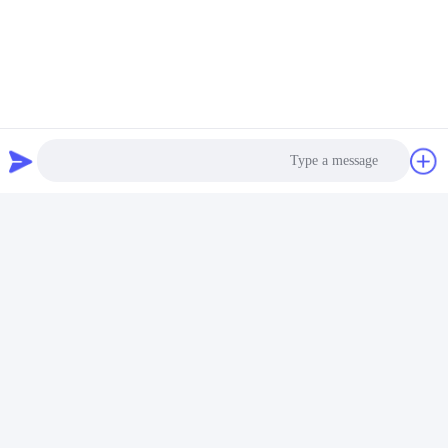
محطة شحن السيارة الكهربائية UL94 V-0
المنتجات ذات الصلة
Photo
Video Call
Audio Call
فيديو
فيديو
22 كيلوواط شحن سريع ثلاثي
IP65 32Amp 22kW محطة