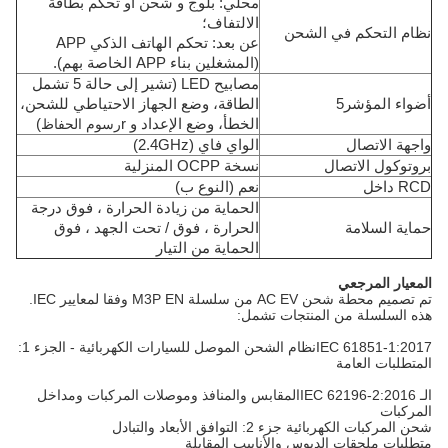
محلي: بلوج و شحن أو تحكم بطاقة
الالتفاف
؛
نظام التحكم في الشحن
عن بعد: تحكم الهاتف الذكي APP
(المشغلين بناء APP الخاصة بهم).
مصابيح LED (تشير إلى حالة 5 تشمل
أضواء المؤشر5
الطاقة، وضع الجهاز الاحتياطي للشحن،
الخطأ، وضع الإعداد و r
رسوم الحفاظ
)
واجهة الاتصال
الواي فاي (2.4GHz)
بروتوكول الاتصال
نسخة OCPP المنزلية
RCD داخل
نعم (النوع ب)
الحماية من زيادة الحرارة ، فوق درجة
حماية السلامة
الحرارة ، فوق / تحت الجهد ، فوق
الحماية من التيار
المعيار المرجعي
تم تصميم محطة شحن AC EV من سلسلة M3P EN وفقا لمعايير IEC.
هذه السلسلة من المنتجات تشمل:
IEC 61851-1:2017نظام الشحن الموصل للسيارات الكهربائية - الجزء 1:
المتطلبات العامة
الـ IEC 62196-2:2016المقابس والمنافذ وموصلات المركبات ومداخل
المركبات
شحن المركبات الكهربائية جزء 2: التوافق الأبعاد والتبادل
متطلبات ملحقات الدبوس والأنابيب المقابلة