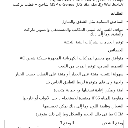
M3P u-Series (US Standard)) WallBoxEV شاحن + قطب تركيب
الطلبات
المناطق السكنية مثل الشقق والمنازل
موقف للسيارات لمبنى المكاتب والمستشفى والسوبر ماركت
والفندق وما إلى ذلك
توفير الخدمات لشركات البنية التحتية
الخصائص
متوافق مع معظم المركبات الكهربائية المجهزة بشبكة شحن AC
التصميم المدمج، توفير المزيد من اللعب
سهولة التثبيت، مثبتة على الجدار أو مثبتة على القطب حسب الخيار
واجهة واي فاي متوفرة لربط التطبيق الخاص بك
آمنة ويمكن إعادة تشغيلها مع حماية متعددة
مقاومة للمياه IP65 معتمدة للاستخدام داخل الأبواب أو خارجها
الشعار، وظيفة اللون وما إلى ذلك يمكن تخصيصها
OEM بما في ذلك الحجم والشكل وما إلى ذلك متوفرة
وضع الشحن
الوضع 3