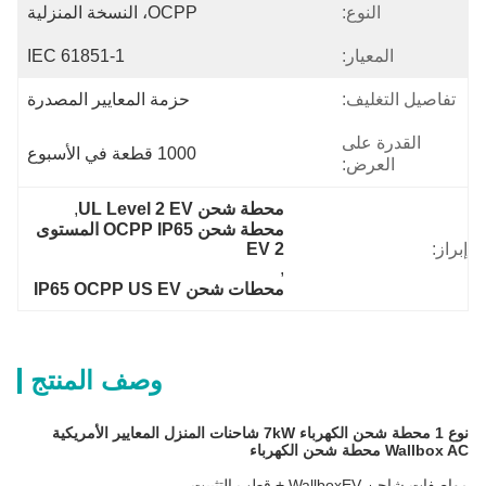
النوع:
OCPP، النسخة المنزلية
المعيار:
IEC 61851-1
تفاصيل التغليف:
حزمة المعايير المصدرة
القدرة على
1000 قطعة في الأسبوع
العرض:
محطة شحن UL Level 2 EV
, 
محطة شحن OCPP IP65 المستوى 
إبراز:
2 EV
, 
محطات شحن IP65 OCPP US EV
وصف المنتج
نوع 1 محطة شحن الكهرباء 7kW شاحنات المنزل المعايير الأمريكية
Wallbox AC محطة شحن الكهرباء
مواصفات شاحن WallboxEV + قطب التثبيت