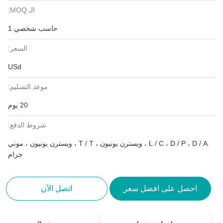
الـ MOQ:
حاسب شخصي 1
السعر:
USd
موعد التسليم:
20 يوم
شروط الدفع:
L / C ، D / P ، D / A ، ويسترن يونيون ، T / T ، ويسترن يونيون ، موني
جرام
احصل على افضل سعر
اتصل الآن