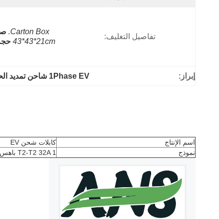
Carton Box.
صن
تفاصيل التغليف:
43*43*21cm
حجم الك
إبراز:
1Phase EV شاحن تمديد الحبل
اسم الإنتاج
كابلات شحن EV
نموذج
T2-T2 32A 1 باهس