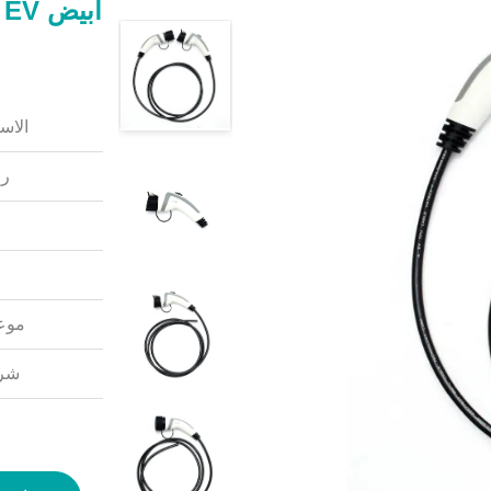
الاس
رق
موعد
شرو