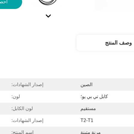
احص
وصف المنتج
الصين
إصدار الشهادات:
كابل تي بي يو؛
لون:
مستقيم
لون الكابل:
T2-T1
إصدار الشهادات:
مرنة متينة
اسم المنتج: