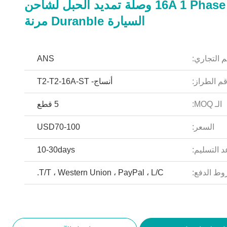
أبيض 16A 1 Phase EV وصلة تمديد الحبل لشاحن
السيارة Duranble مرنة
م التجاري:
ANS
م الطراز:
أنساج- T2-T2-16A-ST
الـ MOQ:
5 قطع
السعر:
USD70-100
 التسليم:
10-30days
ط الدفع:
T/T ، Western Union ، PayPal ، L/C.