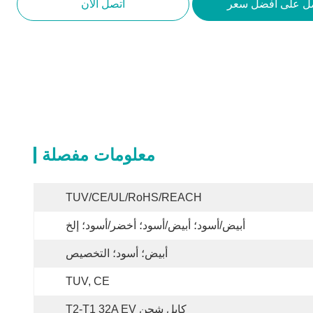
ل على افضل سعر
اتصل الآن
معلومات مفصلة
TUV/CE/UL/RoHS/REACH
أبيض/أسود؛ أبيض/أسود؛ أخضر/أسود؛ إلخ
أبيض؛ أسود؛ التخصيص
TUV, CE
كابل شحن T2-T1 32A EV