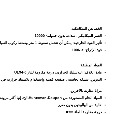
الخصائص الميكانيكية:
العمر الميكانيكي: سدادة بدون حمولة> 10000
تأثير القوة الخارجية: يمكن أن تتحمل سقوط 1 متر وضغط ركوب السيارة 2 طن
قوة الإدراج: < 100N
المواد المطبقة:
مادة الغلاف: البلاستيك الحراري، درجة مقاومة للنار UL94-0
الدبوس: سبيكة نحاسية ، صفيحة فضية واستخدام بلاستيك حرارية في ا
مزايا مقارنة بالآخرين:
المواد الخام المستوردة من Huntsman،Doupon،الخ. إنها أكثر مرونة ودائمة مقارنة بمواد TPE التقليدية أو TPU المختلطة.
خالية من الهالوجين بدون ضرر
درجة مقاومة للماء IP55