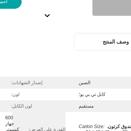
احص
وصف المنتج
الصين
إصدار الشهادات:
كابل تي بي يو؛
لون:
مستقيم
لون الكابل:
600 
جهاز 
دوق كرتون.
Carton Size: 
القدرة على العرض:
كمبيوتر 