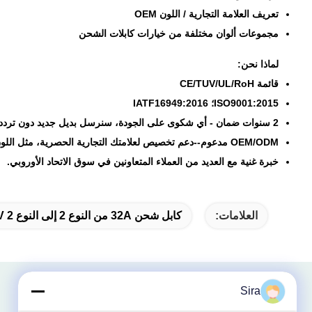
تعريف العلامة التجارية / اللون OEM
مجموعات ألوان مختلفة من خيارات كابلات الشحن
لماذا نحن:
قائمة CE/TUV/UL/RoH
ISO9001:2015؛ IATF16949:2016
2 سنوات ضمان - أي شكوى على الجودة، سنرسل بديل جديد دون تردد
OEM/ODM مدعوم--دعم تخصيص لعلامتك التجارية الحصرية، مثل اللون، العلامة التجارية، طول الكابل الخ
خبرة غنية مع العديد من العملاء المتعاونين في سوق الاتحاد الأوروبي.
العلامات:
كابل شحن 32A من النوع 2 إلى النوع 2 EV
Sira