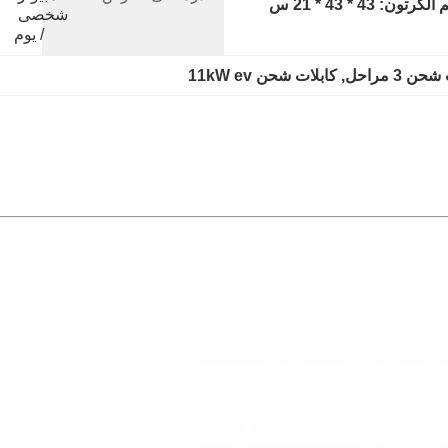
رتون: 43 * 43 * 21 س
شخصى 
/ يوم
ن 3 مراحل
, 
كابلات شحن 11kW ev