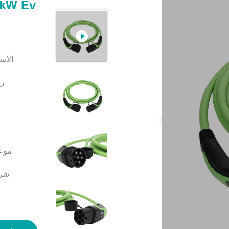
الاس
رق
موعد
شرو