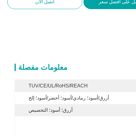
ل على افضل سعر
اتصل الآن
معلومات مفصلة
TUV/CE/UL/RoHS/REACH
أزرق/أسود؛ رمادي/أسود؛ أخضر/أسود؛ إلخ
أزرق؛ أسود؛ التخصيص