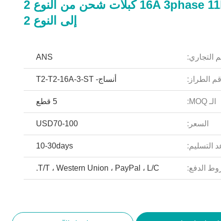
16A 3phase 11kW Ev كبلات شحن من النوع 2
إلى النوع 2
م التجاري:
ANS
م الطراز:
أنساج- T2-T2-16A-3-ST
الـ MOQ:
5 قطع
السعر:
USD70-100
 التسليم:
10-30days
ط الدفع:
T/T ، Western Union ، PayPal ، L/C.