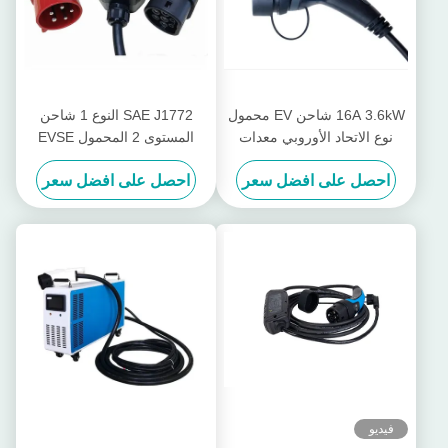
16A 3.6kW شاحن EV محمول
SAE J1772 النوع 1 شاحن
نوع الاتحاد الأوروبي معدات
المستوى 2 المحمول EVSE
شحن السيارة الكهربائية
قابل للتبديل مع قابس CEE
احصل على افضل سعر
احصل على افضل سعر
فيديو