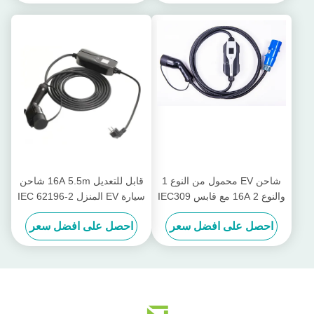
شاحن EV محمول من النوع 1
قابل للتعديل 16A 5.5m شاحن
والنوع 2 16A مع قابس IEC309
سيارة EV المنزل IEC 62196-2
Type2 Plug
CEE
احصل على افضل سعر
احصل على افضل سعر