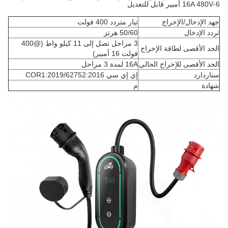
6-16A 480V أمبير قابل للتعديل
جهد الإدخال/الإخراج
تيار متردد 400 فولت
تردد الإدخال
50/60 هرتز
3 مراحل تصل إلى 11 كيلو واط (@400
الحد الأقصى لطاقة الإخراج
فولت 16 أمبير)
الحد الأقصى للإخراج الحالي
16A لمدة 3 مراحل
ستاردارد
إي إي سي 62752:2016/COR1:2019
شهادة
م