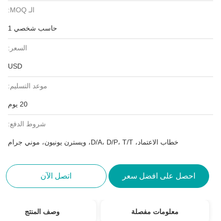
الـ MOQ:
حاسب شخصي 1
السعر:
USD
موعد التسليم:
20 يوم
شروط الدفع:
خطاب الاعتماد، D/A، D/P، T/T، ويسترن يونيون، موني جرام
احصل على افضل سعر
اتصل الآن
معلومات مفصلة
وصف المنتج