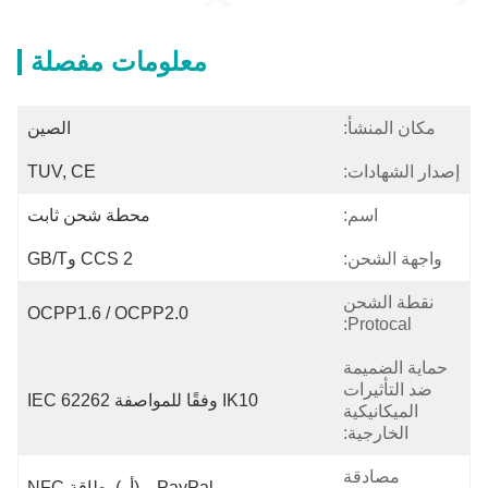
معلومات مفصلة
مكان المنشأ:
الصين
إصدار الشهادات:
TUV, CE
اسم:
محطة شحن ثابت
واجهة الشحن:
CCS 2 وGB/T
نقطة الشحن
OCPP1.6 / OCPP2.0
Protocal:
حماية الضميمة
ضد التأثيرات
IK10 وفقًا للمواصفة IEC 62262
الميكانيكية
الخارجية:
مصادقة
PayPal و (أو) بطاقة NFC