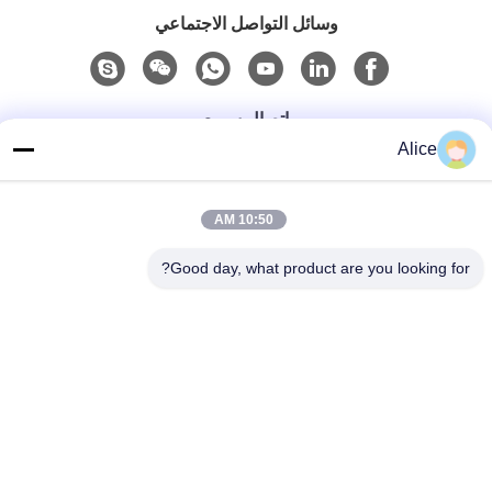
وسائل التواصل الاجتماعي
اتصال سريع
Alice
هاتف
86-158-8106-2591
10:50 AM
البريد الإلكتروني
Good day, what product are you looking for?
info@cn-ans.com
عنوان
رقم 1 ، الطابق 3 ، لا.
سياسة الخصوصية
|
خريطة الموقع
الصين نوعية جيدة كابلات شحن من النوع 2 EV المورد. حقوق النشر ©
2021-2026 Chengdu Honors Technology Co.,Ltd . كل الحقوق