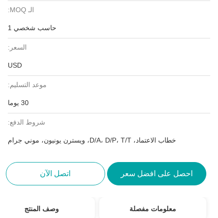
الـ MOQ:
حاسب شخصي 1
السعر:
USD
موعد التسليم:
30 يوما
شروط الدفع:
خطاب الاعتماد، D/A، D/P، T/T، ويسترن يونيون، موني جرام
احصل على افضل سعر
اتصل الآن
معلومات مفصلة
وصف المنتج