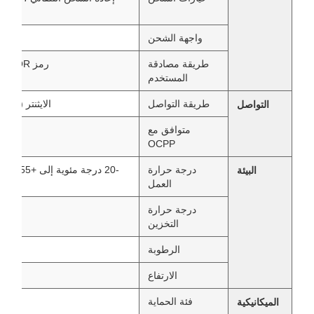
واجهة الشحن
طريقة مصادقة
رمز RFID / NFC / QR (رمز ثنائي الأبعاد)
المستخدم
طريقة التواصل
الايثنتر (القياسية) ،
التواصل
متوافق مع
OCPP
درجة حرارة
-20 درجة م
البيئة
العمل
درجة حرارة
التخزين
الرطوبة
الارتفاع
ما يصل إلى 2000 
فئة الحماية
الميكانيكية