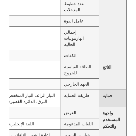
عدد خطوط
المدخلات
عامل القوة
إجمالي
الهارمونيات
الحالية
الكفاءة
الطاقة القياسية
الناتج
للخروج
الجهد الخارجي
طريقة الحماية
التيار الزائد، التيار المنخفض، التيا
حماية
البرق، الدائرة القصيرة، ارت
العرض
واجهة
المستخدم
اللغات المدعومة
اللغة الإنجليزية واللغ
والتحكم
خيارات الشحن
إعادة الشحن التلقائي ، بناءً عل