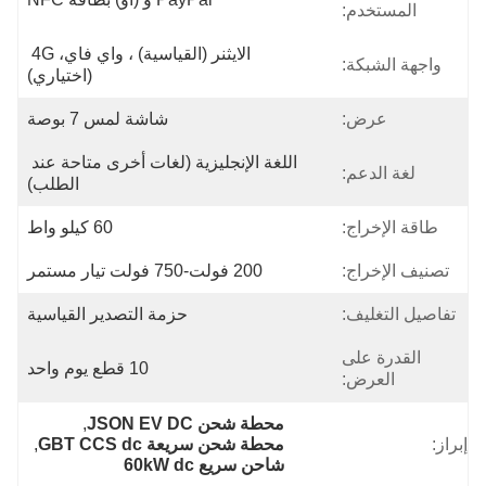
المستخدم:
الايثنر (القياسية) ، واي فاي، 4G 
واجهة الشبكة:
(اختياري)
عرض:
شاشة لمس 7 بوصة
اللغة الإنجليزية (لغات أخرى متاحة عند 
لغة الدعم:
الطلب)
طاقة الإخراج:
60 كيلو واط
تصنيف الإخراج:
200 فولت-750 فولت تيار مستمر
تفاصيل التغليف:
حزمة التصدير القياسية
القدرة على
10 قطع يوم واحد
العرض:
محطة شحن JSON EV DC
, 
إبراز:
محطة شحن سريعة GBT CCS dc
, 
شاحن سريع 60kW dc