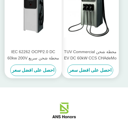
محطة شحن TUV Commercial
IEC 62262 OCPP2.0 DC
EV DC 60kW CCS CHAdeMo
محطة شحن سريع 60kw 200V
9 بوصة تعمل باللمس
إلى 750V للسيارة الكهربائية
احصل على افضل سعر
احصل على افضل سعر