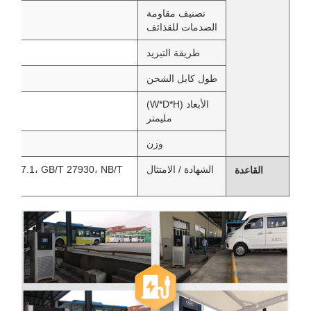
تصنيف مقاومة
الصدمات للقذائف
طريقة التبريد
طول كابل الشحن
الأبعاد (W*D*H)
مليمتر
وزن
الشهادة / الامتثال
B 18487.1، GB/T 27930، NB/T
القاعدة