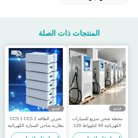
المنتجات ذات الصلة
فيديو
فيديو
محطة شحن سريع للسيارات
تخزين الطاقة CCS 1 CCS 2
الكهربائية 60 كيلوواط-120
بطارية شاحن السيارة الكهربائية
كيلوواط DC مع سدادات CCS
المحمولة 19.2kwh