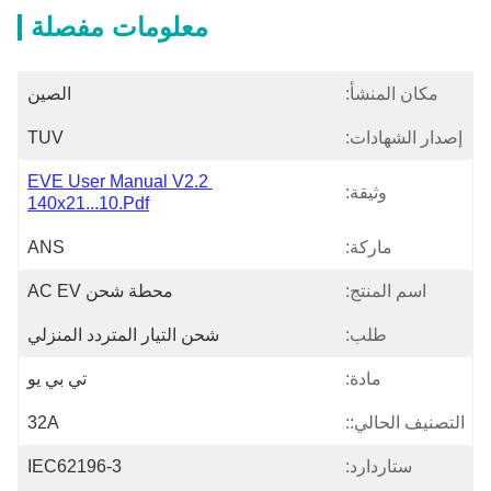
معلومات مفصلة
مكان المنشأ:
الصين
إصدار الشهادات:
TUV
EVE User Manual V2.2 
وثيقة:
140x21...10.pdf
ماركة:
ANS
اسم المنتج:
محطة شحن AC EV
طلب:
شحن التيار المتردد المنزلي
مادة:
تي بي يو
التصنيف الحالي::
32A
ستاردارد:
IEC62196-3