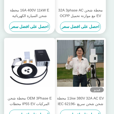
محطة شحن 32A 3phase AC
16A 400V 11kW E محطة
EV مع موازنة تحميل OCPP
شحن السيارة الكهربائية
WIFi
التوصيل في محطات مع بطاقات
احصل على افضل سعر
احصل على افضل سعر
RFID
فيديو
11kw 380V 32A AC EV محطة
OEM 3Phase E محطة شحن
شحن شحن سريع IEC 62196-
المركبات IP55 EV محطات
2 Type2 Connector
الشحن السريع