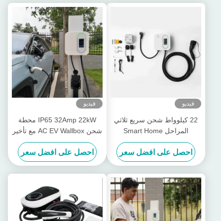
فيديو
فيديو
22 كيلوواط شحن سريع ثلاثي
IP65 32Amp 22kW محطة
المراحل Smart Home
شحن AC EV Wallbox مع تأخير
Wallbox معتمد CE شاحن EV
الشحن
احصل على افضل سعر
احصل على افضل سعر
مثبت على الجدار دعم IP65
مقاوم للماء اتصال RFID / WiFi
/ Bluetooth متوفر باللونين
الأبيض والأسود