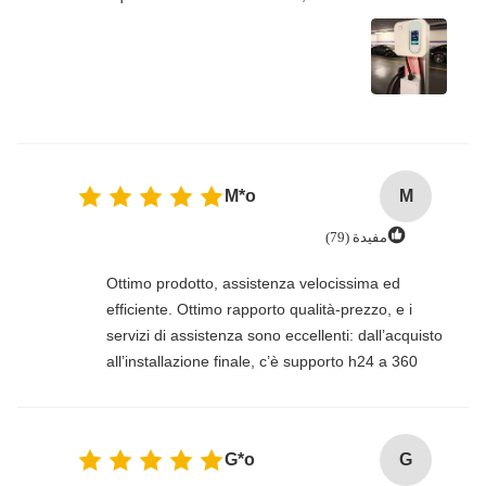
M*o
M
مفيدة (79)
Ottimo prodotto, assistenza velocissima ed
efficiente. Ottimo rapporto qualità-prezzo, e i
servizi di assistenza sono eccellenti: dall’acquisto
all’installazione finale, c’è supporto h24 a 360
gradi, dal commerciale al fiscale e al tecnico.
Solo per questo ho scelto Honors e sono
pienamente soddisfatto.
G*o
G