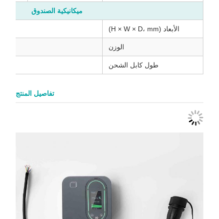
ميكانيكية الصندوق
الأبعاد (H × W × D، mm)
الوزن
1-المرحلة<6kg؛ 3-المرحلة<8kg
طول كابل الشحن
تفاصيل المنتج