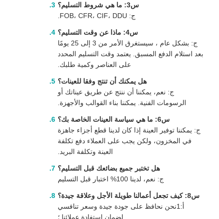
س3: ما هي شروط التسليم؟
ج: FOB، CFR، CIF، DDU.
س4: ماذا عن وقت التسليم؟
ج: بشكل عام ، سيستغرق الأمر من 3 إلى 25 يومًا
بعد استلام الدفع المسبق. يعتمد وقت التسليم المحدد
على العناصر وكمية طلبك.
هل يمكنك أن تنتج وفقا للعينات؟
ج: نعم، يمكننا أن ننتج عن طريق عيناتك أو
الرسومات الفنية. يمكننا بناء القوالب والأجهزة.
س6: ما هي سياسة العينات الخاصة بك؟
ج: يمكننا توفير العينة إذا كان لدينا قطع أجزاء جاهزة
في المخزون، ولكن يجب على العملاء دفع تكلفة
العينة وتكلفة البريد.
هل تختبر جميع بضائعك قبل التسليم؟
ج: نعم، لدينا 100% اختبار قبل التسليم
س8: كيف تجعل أعمالنا طويلة الأجل وعلاقة جيدة؟
أ:1نحن نحافظ على جودة جيدة وسعر تنافسي
لضمان استفادة عملائنا ؛