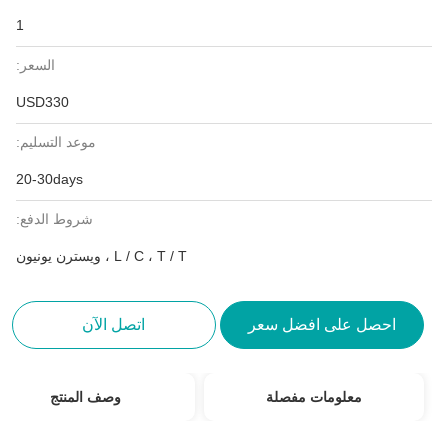
1
السعر:
USD330
موعد التسليم:
20-30days
شروط الدفع:
L / C ، T / T ، ويسترن يونيون
احصل على افضل سعر
اتصل الآن
معلومات مفصلة
وصف المنتج