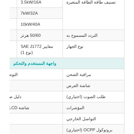
تصنيف طاقة الطاقة المتغيرة
3.5kW/16A
16A
A
7kW/32A
10kW/40A
التردد المسموح به
50/60 هرتز
0/60
نوع الجهاز
معايير SAE J1772
(نوع 1)
واجهة المستخدم والتحكم
مراقبة الشحن
التوصيل واللعب، بط
شاشة العرض
طلب الصوت (اختياري)
دليل صوتي لعم
المؤشرات
شاشة LCD - الطاقة / الاتصال / الشحن / الخطأ
التواصل الخارجي
بروتوكول OCPP (اختياري)