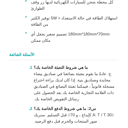
كل محطة شحن للسيارات الكهربائية لديها زر وقف
الطوارئ
استهلاك الطاقة في حالة الاستعداد < 5W توفير الكثير
من الطاقة
180mm*180mm*70mm تصميم صغير يجعل أي
مكان ممكن
الأسئلة الشائعة
ما هي شروط التعبئة الخاصة بك؟
ج: عادةً ما نقوم بتعبئة بضائعنا في صناديق بيضاء
محايدة وصناديق بنية. إذا كان لديك براءة اختراع
مسجلة قانونياً ، فيمكننا تعبئة البضائع في الصناديق
ذات العلامة التجارية الخاصة بك بعد الحصول على
رسائل التفويض الخاصة بك.
س2: ما هي شروط الدفع الخاصة بك؟
A: T / T 30٪ كإيداع ، و 70٪ قبل التسليم. سنريك
صور المنتجات والحزم قبل دفع الرصيد.