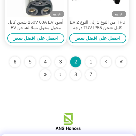
فيديو
فيديو
TPU من النوع 1 إلى النوع 2 EV
أسود 250V 60A EV شحن كابل
كابل شحن TUV IP55 درجة
محول محول تسلا لشاحن EV
مقاومة للماء
احصل على افضل سعر
احصل على افضل سعر
6
5
4
3
2
1
8
7