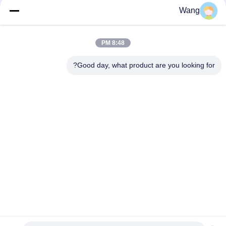
Wang
وسائل التواصل الاجتماعي
8:48 PM
اتصال سريع
Good day, what product are you looking for?
هاتف
86-158-8106-2591
البريد الإلكتروني
info@cn-ans.com
عنوان
رقم 1 ، الطابق 3 ، لا.
سياسة الخصوصية
|
خريطة الموقع
الصين نوعية جيدة كابلات شحن من النوع 2 EV المورد. حقوق النشر ©
2021-2026 Chengdu Honors Technology Co.,Ltd . كل الحقوق