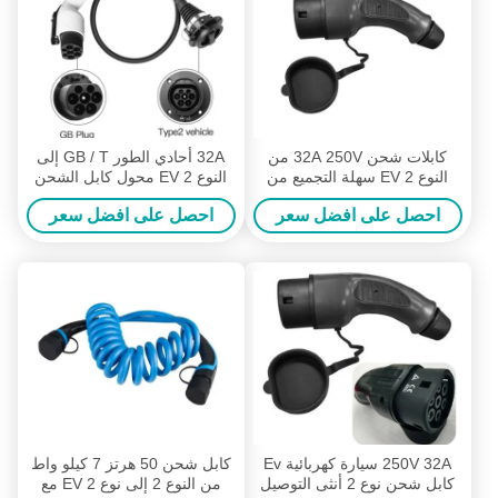
كابلات شحن 32A 250V من
32A أحادي الطور GB / T إلى
النوع 2 EV سهلة التجميع من
النوع 2 EV محول كابل الشحن
النوع 2 قابس أنثى
0.5m 250V
احصل على افضل سعر
احصل على افضل سعر
250V 32A سيارة كهربائية Ev
كابل شحن 50 هرتز 7 كيلو واط
كابل شحن نوع 2 أنثى التوصيل
من النوع 2 إلى نوع 2 EV مع